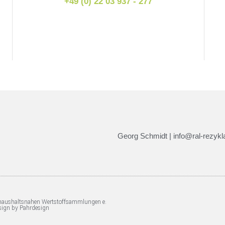
+49 (0) 22 03 937 - 277
Georg Schmidt | info@ral-rezykla
 haushaltsnahen Wertstoffsammlungen e.
sign by Pahrdesign