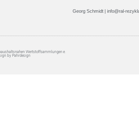
Georg Schmidt | info@ral-rezykla
 haushaltsnahen Wertstoffsammlungen e.
sign by Pahrdesign