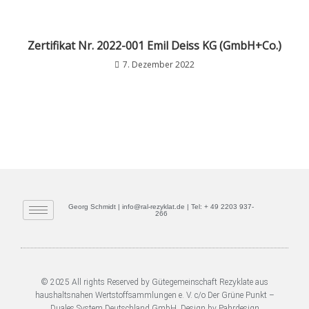
Zertifikat Nr. 2022-001 Emil Deiss KG (GmbH+Co.)
7. Dezember 2022
Georg Schmidt | info@ral-rezyklat.de | Tel: + 49 2203 937-
266
© 2025 All rights Reserved by Gütegemeinschaft Rezyklate aus
haushaltsnahen Wertstoffsammlungen e. V. c/o Der Grüne Punkt –
Duales System Deutschland GmbH. Design by Pahrdesign