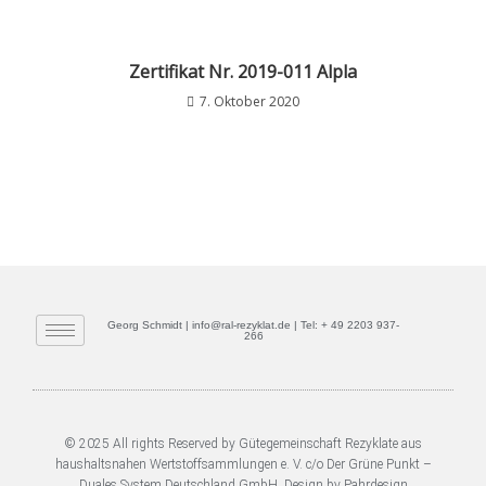
Zertifikat Nr. 2019-011 Alpla
7. Oktober 2020
Georg Schmidt | info@ral-rezyklat.de | Tel: + 49 2203 937-
266
© 2025 All rights Reserved by Gütegemeinschaft Rezyklate aus
haushaltsnahen Wertstoffsammlungen e. V. c/o Der Grüne Punkt –
Duales System Deutschland GmbH. Design by Pahrdesign