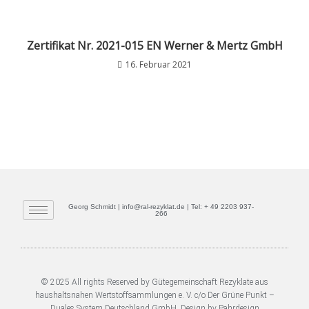
Zertifikat Nr. 2021-015 EN Werner & Mertz GmbH
16. Februar 2021
Georg Schmidt | info@ral-rezyklat.de | Tel: + 49 2203 937-
266
© 2025 All rights Reserved by Gütegemeinschaft Rezyklate aus
haushaltsnahen Wertstoffsammlungen e. V. c/o Der Grüne Punkt –
Duales System Deutschland GmbH. Design by Pahrdesign