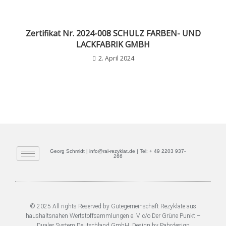
Zertifikat Nr. 2024-008 SCHULZ FARBEN- UND
LACKFABRIK GMBH
2. April 2024
Georg Schmidt | info@ral-rezyklat.de | Tel: + 49 2203 937-
266
© 2025 All rights Reserved by Gütegemeinschaft Rezyklate aus
haushaltsnahen Wertstoffsammlungen e. V. c/o Der Grüne Punkt –
Duales System Deutschland GmbH. Design by Pahrdesign