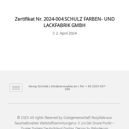
Zertifikat Nr. 2024-004 SCHULZ FARBEN- UND
LACKFABRIK GMBH
2. April 2024
Georg Schmidt | info@ral-rezyklat.de | Tel: + 49 2203 937-
266
© 2025 All rights Reserved by Gütegemeinschaft Rezyklate aus
haushaltsnahen Wertstoffsammlungen e. V. c/o Der Grüne Punkt –
Duales System Deutschland GmbH. Design by Pahrdesign