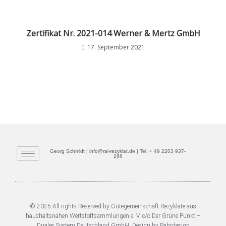
Zertifikat Nr. 2021-014 Werner & Mertz GmbH
17. September 2021
Georg Schmidt | info@ral-rezyklat.de | Tel: + 49 2203 937-
266
© 2025 All rights Reserved by Gütegemeinschaft Rezyklate aus
haushaltsnahen Wertstoffsammlungen e. V. c/o Der Grüne Punkt –
Duales System Deutschland GmbH. Design by Pahrdesign