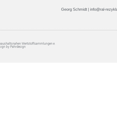
Georg Schmidt | info@ral-rezykla
 haushaltsnahen Wertstoffsammlungen e.
sign by Pahrdesign