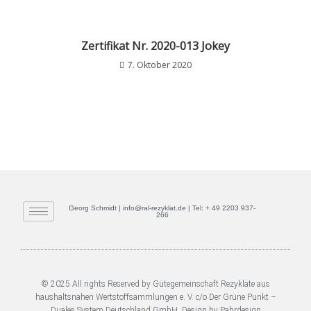
Zertifikat Nr. 2020-013 Jokey
7. Oktober 2020
Georg Schmidt | info@ral-rezyklat.de | Tel: + 49 2203 937-
266
© 2025 All rights Reserved by Gütegemeinschaft Rezyklate aus
haushaltsnahen Wertstoffsammlungen e. V. c/o Der Grüne Punkt –
Duales System Deutschland GmbH. Design by Pahrdesign