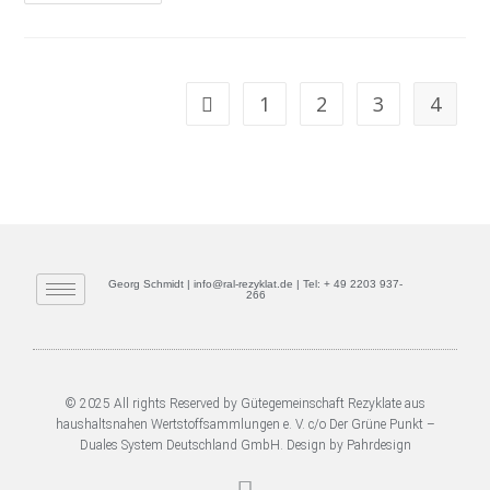
1
2
3
4
Georg Schmidt | info@ral-rezyklat.de | Tel: + 49 2203 937-
266
© 2025 All rights Reserved by Gütegemeinschaft Rezyklate aus
haushaltsnahen Wertstoffsammlungen e. V. c/o Der Grüne Punkt –
Duales System Deutschland GmbH. Design by Pahrdesign