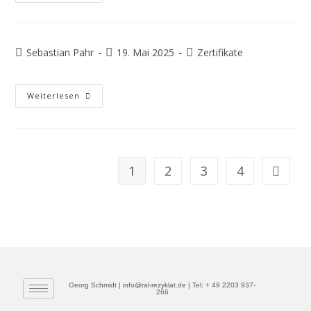
Sebastian Pahr
19. Mai 2025
Zertifikate
Weiterlesen
1
2
3
4
Georg Schmidt | info@ral-rezyklat.de | Tel: + 49 2203 937-
266