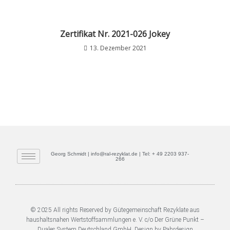
Zertifikat Nr. 2021-026 Jokey
13. Dezember 2021
Georg Schmidt | info@ral-rezyklat.de | Tel: + 49 2203 937-
266
© 2025 All rights Reserved by Gütegemeinschaft Rezyklate aus
haushaltsnahen Wertstoffsammlungen e. V. c/o Der Grüne Punkt –
Duales System Deutschland GmbH. Design by Pahrdesign