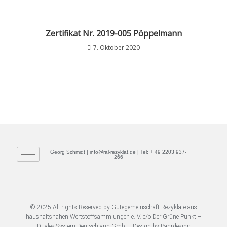
Zertifikat Nr. 2019-005 Pöppelmann
7. Oktober 2020
Georg Schmidt | info@ral-rezyklat.de | Tel: + 49 2203 937-
266
© 2025 All rights Reserved by Gütegemeinschaft Rezyklate aus
haushaltsnahen Wertstoffsammlungen e. V. c/o Der Grüne Punkt –
Duales System Deutschland GmbH. Design by Pahrdesign