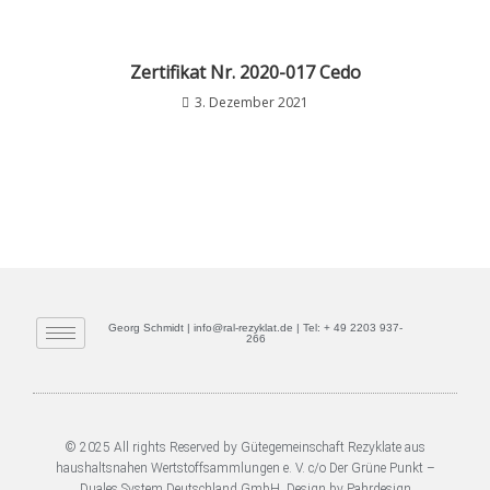
Zertifikat Nr. 2020-017 Cedo
3. Dezember 2021
Georg Schmidt | info@ral-rezyklat.de | Tel: + 49 2203 937-
266
© 2025 All rights Reserved by Gütegemeinschaft Rezyklate aus
haushaltsnahen Wertstoffsammlungen e. V. c/o Der Grüne Punkt –
Duales System Deutschland GmbH. Design by Pahrdesign